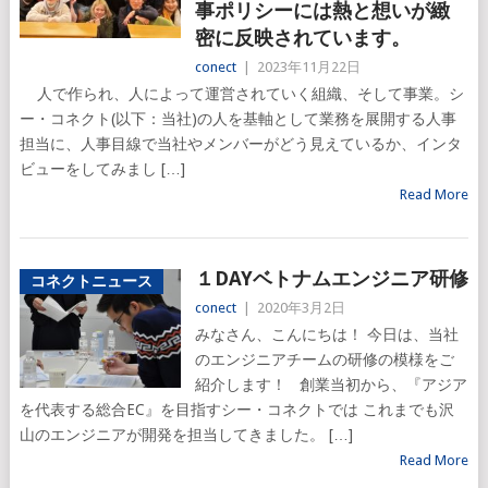
事ポリシーには熱と想いが緻
密に反映されています。
conect
|
2023年11月22日
人で作られ、人によって運営されていく組織、そして事業。シ
ー・コネクト(以下：当社)の人を基軸として業務を展開する人事
担当に、人事目線で当社やメンバーがどう見えているか、インタ
ビューをしてみまし […]
Read More
１DAYベトナムエンジニア研修
コネクトニュース
conect
|
2020年3月2日
みなさん、こんにちは！ 今日は、当社
のエンジニアチームの研修の模様をご
紹介します！ 創業当初から、『アジア
を代表する総合EC』を目指すシー・コネクトでは これまでも沢
山のエンジニアが開発を担当してきました。 […]
Read More