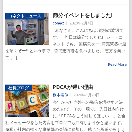
節分イベントをしました!
コネクトニュース
conect
|
2020年2月4日
みなさん、こんにちは! 総務の渡辺で
す。 昨日は節分でしたね! シー・コ
ネクトでも、 無病息災ー!!商売繁盛の運
を頂くぞー!! という事で、皆で恵方巻を食べました。 恵方を向い
て […]
Read More
PDCAが遅い理由
社長ブログ
嶽本泰伸
|
2020年1月20日
今年から社内外への発信を増やすと決
めたので、その一環で。 先日社内向け
に「PDCAをこう回してほしい！」と全
社メッセージをした内容をブログでも共有しようかと思います。
※私が社内の様々な事業部の会議に参加し、感じた所感から […]