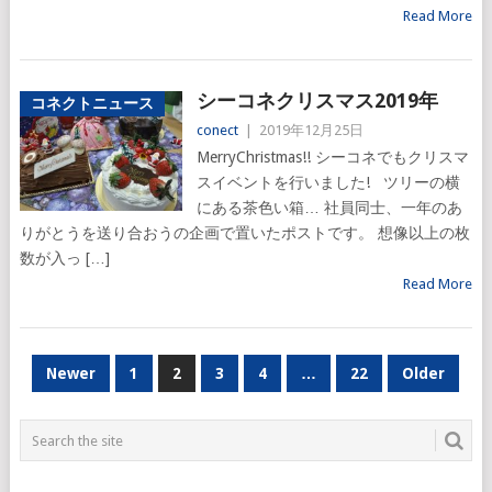
Read More
シーコネクリスマス2019年
コネクトニュース
conect
|
2019年12月25日
MerryChristmas!! シーコネでもクリスマ
スイベントを行いました! ツリーの横
にある茶色い箱… 社員同士、一年のあ
りがとうを送り合おうの企画で置いたポストです。 想像以上の枚
数が入っ […]
Read More
投
Newer
1
2
3
4
…
22
Older
稿
ナ
ビ