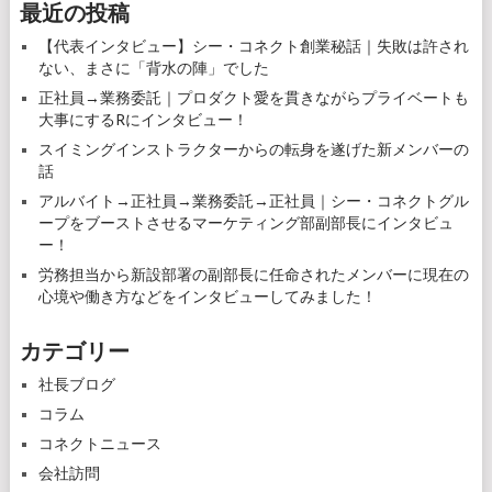
最近の投稿
ゲ
【代表インタビュー】シー・コネクト創業秘話｜失敗は許され
ー
ない、まさに「背水の陣」でした
シ
正社員→業務委託｜プロダクト愛を貫きながらプライベートも
大事にするRにインタビュー！
ョ
スイミングインストラクターからの転身を遂げた新メンバーの
ン
話
アルバイト→正社員→業務委託→正社員｜シー・コネクトグル
ープをブーストさせるマーケティング部副部長にインタビュ
ー！
労務担当から新設部署の副部長に任命されたメンバーに現在の
心境や働き方などをインタビューしてみました！
カテゴリー
社長ブログ
コラム
コネクトニュース
会社訪問