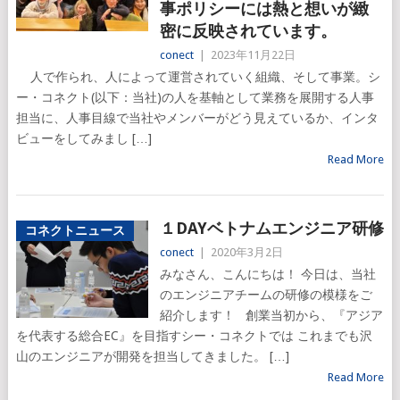
事ポリシーには熱と想いが緻
密に反映されています。
conect
|
2023年11月22日
人で作られ、人によって運営されていく組織、そして事業。シ
ー・コネクト(以下：当社)の人を基軸として業務を展開する人事
担当に、人事目線で当社やメンバーがどう見えているか、インタ
ビューをしてみまし […]
Read More
１DAYベトナムエンジニア研修
コネクトニュース
conect
|
2020年3月2日
みなさん、こんにちは！ 今日は、当社
のエンジニアチームの研修の模様をご
紹介します！ 創業当初から、『アジア
を代表する総合EC』を目指すシー・コネクトでは これまでも沢
山のエンジニアが開発を担当してきました。 […]
Read More