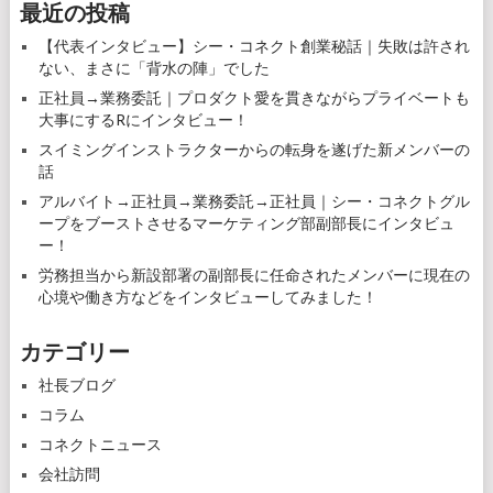
最近の投稿
ゲ
【代表インタビュー】シー・コネクト創業秘話｜失敗は許され
ー
ない、まさに「背水の陣」でした
シ
正社員→業務委託｜プロダクト愛を貫きながらプライベートも
大事にするRにインタビュー！
ョ
スイミングインストラクターからの転身を遂げた新メンバーの
ン
話
アルバイト→正社員→業務委託→正社員｜シー・コネクトグル
ープをブーストさせるマーケティング部副部長にインタビュ
ー！
労務担当から新設部署の副部長に任命されたメンバーに現在の
心境や働き方などをインタビューしてみました！
カテゴリー
社長ブログ
コラム
コネクトニュース
会社訪問