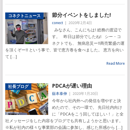
節分イベントをしました!
コネクトニュース
conect
|
2020年2月4日
みなさん、こんにちは! 総務の渡辺で
す。 昨日は節分でしたね! シー・コ
ネクトでも、 無病息災ー!!商売繁盛の運
を頂くぞー!! という事で、皆で恵方巻を食べました。 恵方を向い
て […]
Read More
PDCAが遅い理由
社長ブログ
嶽本泰伸
|
2020年1月20日
今年から社内外への発信を増やすと決
めたので、その一環で。 先日社内向け
に「PDCAをこう回してほしい！」と全
社メッセージをした内容をブログでも共有しようかと思います。
※私が社内の様々な事業部の会議に参加し、感じた所感から […]