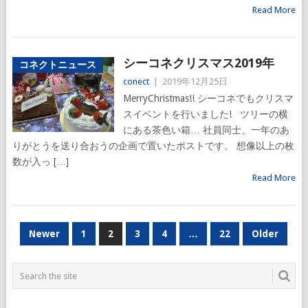
Read More
シーコネクリスマス2019年
コネクトニュース
conect
|
2019年12月25日
MerryChristmas!! シーコネでもクリスマ
スイベントを行いました! ツリーの横
にある茶色い箱… 社員同士、一年のあ
りがとうを送り合おうの企画で置いたポストです。 想像以上の枚
数が入っ […]
Read More
投
Newer
1
2
3
4
…
22
Older
稿
ナ
ビ