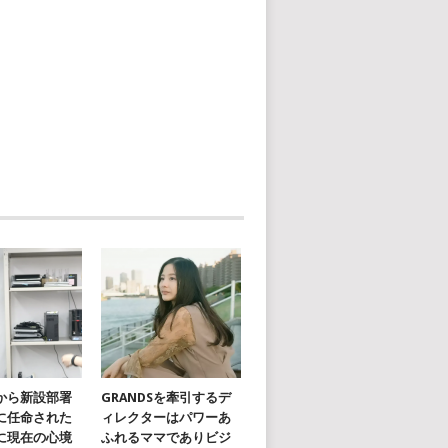
から新設部署
GRANDSを牽引するデ
に任命された
ィレクターはパワーあ
に現在の心境
ふれるママでありビジ