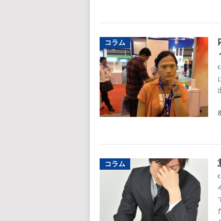
コラム
c
&
コラム
c