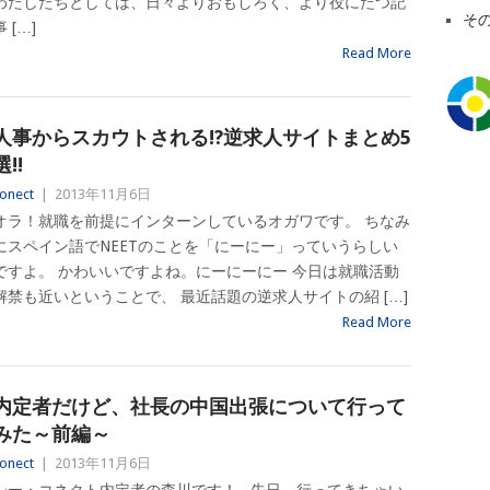
わたしたちとしては、日々よりおもしろく、より役にたつ記
そ
事 […]
Read More
人事からスカウトされる!?逆求人サイトまとめ5
選!!
onect
|
2013年11月6日
オラ！就職を前提にインターンしているオガワです。 ちなみ
にスペイン語でNEETのことを「にーにー」っていうらしい
ですよ。 かわいいですよね。にーにーにー 今日は就職活動
解禁も近いということで、 最近話題の逆求人サイトの紹 […]
Read More
内定者だけど、社長の中国出張について行って
みた～前編～
onect
|
2013年11月6日