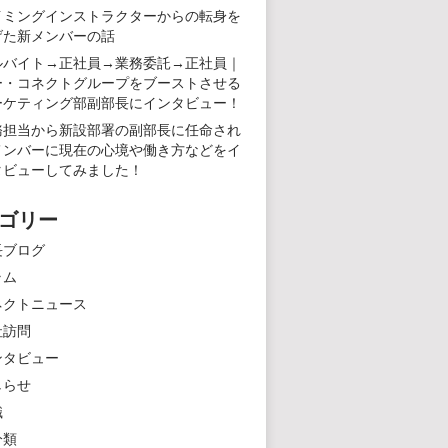
イミングインストラクターからの転身を
げた新メンバーの話
ルバイト→正社員→業務委託→正社員｜
ー・コネクトグループをブーストさせる
ーケティング部副部長にインタビュー！
務担当から新設部署の副部長に任命され
メンバーに現在の心境や働き方などをイ
タビューしてみました！
ゴリー
長ブログ
ラム
ネクトニュース
社訪問
ンタビュー
しらせ
職
分類