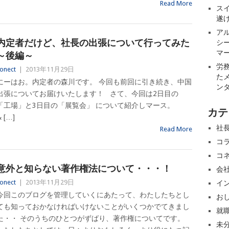
Read More
ス
遂
ア
内定者だけど、社長の出張について行ってみた
シ
マ
～後編～
労
onect
|
2013年11月29日
た
にーはお。内定者の森川です。 今回も前回に引き続き、中国
ン
出張についてお届けいたします！ さて、今回は2日目の
「工場」と3日目の「展覧会」 について紹介しマース。
カテ
 […]
社
Read More
コ
コ
意外と知らない著作権法について・・・！
会
onect
|
2013年11月29日
イ
今回このブログを管理していくにあたって、わたしたちとし
お
ても知っておかなければいけないことがいくつかでてきまし
就
た・・ そのうちのひとつがずばり、著作権についてです。
未