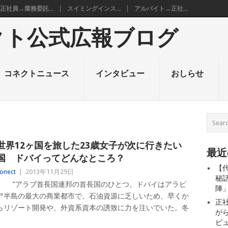
正社員→業務委託...
スイミングインス...
アルバイト→正社...
クト公式広報ブログ
コネクトニュース
インタビュー
おしらせ
世界12ヶ国を旅した23歳女子が次に行きたい
最近
国 ドバイってどんなところ？
【
onect
|
2013年11月29日
秘
”アラブ首長国連邦の首長国のひとつ。ドバイはアラビ
陣
ア半島の最大の商業都市で、石油資源に乏しいため、早くか
正
らリゾート開発や、外資系資本の誘致に力を注いでいた。冬
が
ビ