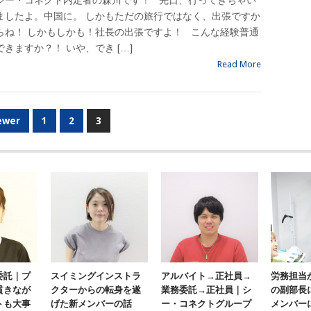
シー・コネクト内定者の森川です！ 先日、行ってきちゃい
ましたよ。中国に。 しかもただの旅行ではなく、出張ですか
らね！ しかもしかも！社長の出張ですよ！ こんな経験普通
できますか？！ いや、でき […]
Read More
ewer
1
2
3
委託｜プ
スイミングインストラ
アルバイト→正社員→
労務担当
貫きなが
クターからの転身を遂
業務委託→正社員｜シ
の副部長
トも大事
げた新メンバーの話
ー・コネクトグループ
メンバー