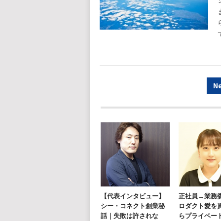
投
N
稿
ナ
ビ
ゲ
ー
シ
ョ
【代表インタビュー】
正社員→業務
シー・コネクト創業秘
ロダクト愛を
ン
話｜失敗は許されな
らプライベー