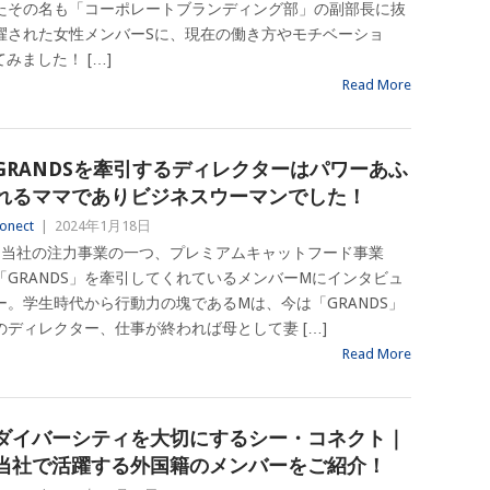
たその名も「コーポレートブランディング部」の副部長に抜
擢された女性メンバーSに、現在の働き方やモチベーショ
ました！ […]
Read More
GRANDSを牽引するディレクターはパワーあふ
れるママでありビジネスウーマンでした！
onect
|
2024年1月18日
当社の注力事業の一つ、プレミアムキャットフード事業
「GRANDS」を牽引してくれているメンバーMにインタビュ
ー。学生時代から行動力の塊であるMは、今は「GRANDS」
のディレクター、仕事が終われば母として妻 […]
Read More
ダイバーシティを大切にするシー・コネクト｜
当社で活躍する外国籍のメンバーをご紹介！