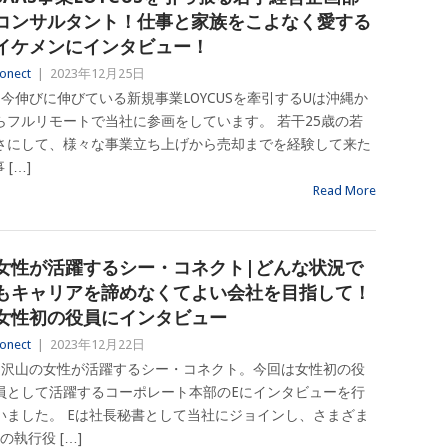
コンサルタント！仕事と家族をこよなく愛する
イケメンにインタビュー！
onect
|
2023年12月25日
今伸びに伸びている新規事業LOYCUSを牽引するUは沖縄か
らフルリモートで当社に参画をしています。 若干25歳の若
さにして、様々な事業立ち上げから売却までを経験して来た
[…]
Read More
女性が活躍するシー・コネクト|どんな状況で
もキャリアを諦めなくてよい会社を目指して！
女性初の役員にインタビュー
onect
|
2023年12月22日
沢山の女性が活躍するシー・コネクト。今回は女性初の役
員として活躍するコーポレート本部のEにインタビューを行
いました。 Eは社長秘書として当社にジョインし、さまざま
執行役 […]