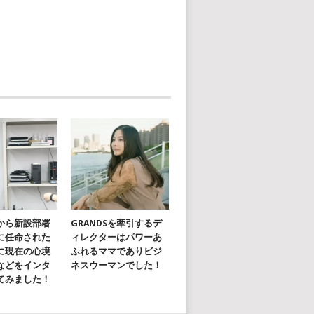
から新設部署
GRANDSを牽引するデ
に任命された
ィレクターはパワーあ
に現在の心境
ふれるママでありビジ
などをインタ
ネスウーマンでした！
てみました！