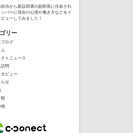
務担当から新設部署の副部長に任命され
メンバーに現在の心境や働き方などをイ
タビューしてみました！
ゴリー
長ブログ
ラム
ネクトニュース
社訪問
ンタビュー
しらせ
職
分類
の他