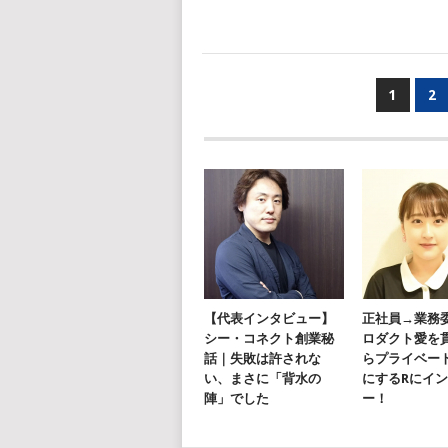
投
1
2
稿
ナ
ビ
ゲ
ー
シ
ョ
【代表インタビュー】
正社員→業務
シー・コネクト創業秘
ロダクト愛を
ン
話｜失敗は許されな
らプライベー
い、まさに「背水の
にするRにイ
陣」でした
ー！