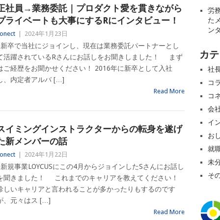
正社員→業務委託｜プロダクト愛を貫きながら
労
プライベートも大事にするRにインタビュー！
た
ン
onect
|
2024年1月23日
新卒で当社にジョインし、現在は業務委託パートナーとし
カテ
て活躍されているRさんにお話しをお聞きしました！ まず
はご経歴をお聞かせください！ 2016年に新卒として入社
社
し、内定者アルバ […]
コ
Read More
コ
会
イ
スイミングインストラクターからの転身を遂げ
お
た新メンバーの話
就
onect
|
2024年1月22日
未
新規事業LOYCUSにこの4月からジョインしたSさんにお話し
そ
を聞きました！ これまでのキャリアを教えてください！
珍しいキャリアと言われることが多かったりもするのです
が、元々はス […]
Read More