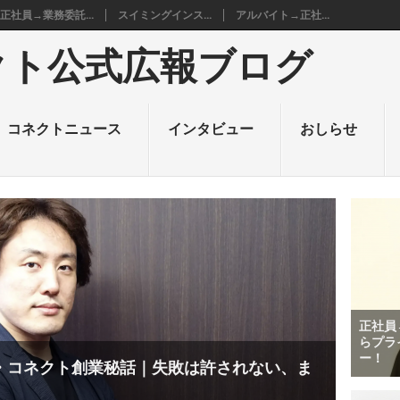
正社員→業務委託...
スイミングインス...
アルバイト→正社...
クト公式広報ブログ
コネクトニュース
インタビュー
おしらせ
正社員
らプラ
ー！
・コネクト創業秘話｜失敗は許されない、ま