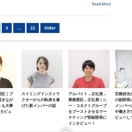
Read More
3
…
22
Older
委託｜プ
スイミングインストラ
アルバイト→正社員→
労務担当
貫きなが
クターからの転身を遂
業務委託→正社員｜シ
の副部長
トも大事
げた新メンバーの話
ー・コネクトグループ
メンバー
ンタビュ
をブーストさせるマー
や働き方
ケティング部副部長に
ビューし
インタビュー！