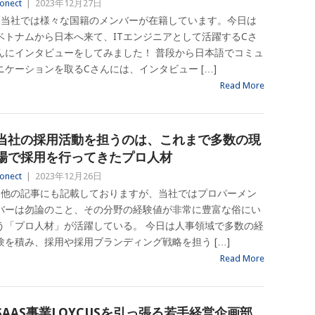
onect
|
2023年12月27日
当社では様々な国籍のメンバーが在籍しています。今日は
ベトナムから日本へ来て、ITエンジニアとして活躍するCさ
んにインタビューをしてみました！ 普段から日本語でコミュ
ニケーションを取るCさんには、インタビュー […]
Read More
当社の採用活動を担うのは、これまで多数の現
場で採用を行ってきたプロ人材
onect
|
2023年12月26日
他の記事にも記載しておりますが、当社ではプロパーメン
バーは勿論のこと、その分野の経験値が非常に豊富な俗にい
う「プロ人材」が活躍している。 今日は人事領域で多数の経
験を積み、採用や採用ブランディング戦略を担う […]
Read More
SAAS事業LOYCUSを引っ張る若手経営企画部