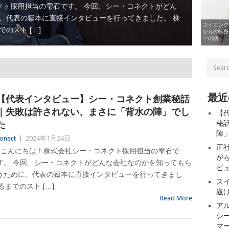
ト採用担当の雫石です。 今回、シー・コネクトがどん
、代表の嶽本に直接インタビューを行ってきました。 株
スイミング
のスト […]
からの転身
ーの話
最近
【代表インタビュー】シー・コネクト創業秘話
｜失敗は許されない、まさに「背水の陣」でし
【
た
秘
陣
onect
|
2024年1月24日
正
こんにちは！株式会社シー・コネクト採用担当の雫石で
が
す。 今回、シー・コネクトがどんな会社なのかを知ってもら
ビ
うために、代表の嶽本に直接インタビューを行ってきまし
ス
までのスト […]
遂
Read More
ア
シ
マ