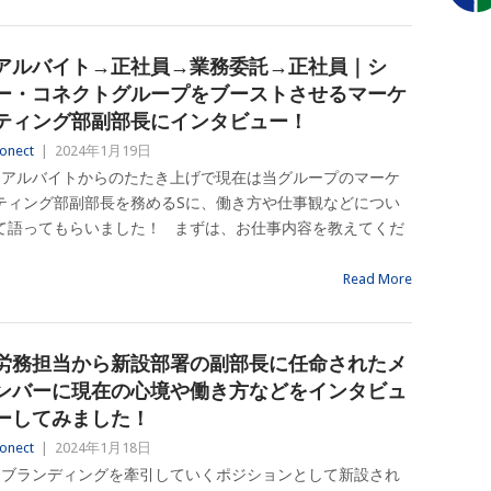
アルバイト→正社員→業務委託→正社員｜シ
ー・コネクトグループをブーストさせるマーケ
ティング部副部長にインタビュー！
onect
|
2024年1月19日
アルバイトからのたたき上げで現在は当グループのマーケ
ティング部副部長を務めるSに、働き方や仕事観などについ
て語ってもらいました！ まずは、お仕事内容を教えてくだ
Read More
労務担当から新設部署の副部長に任命されたメ
ンバーに現在の心境や働き方などをインタビュ
ーしてみました！
onect
|
2024年1月18日
ブランディングを牽引していくポジションとして新設され